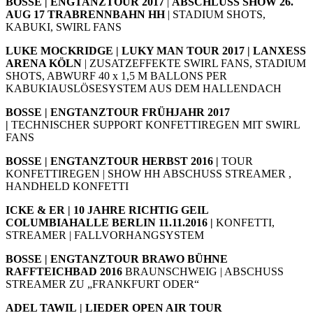
BOSSE | ENGTANZTOUR 2017
|
ABSCHLUSS SHOW 26.
AUG 17 TRABRENNBAHN HH
| STADIUM SHOTS,
KABUKI, SWIRL FANS
LUKE MOCKRIDGE | LUKY MAN TOUR 2017 | LANXESS
ARENA KÖLN
| ZUSATZEFFEKTE SWIRL FANS, STADIUM
SHOTS, ABWURF 40 x 1,5 M BALLONS PER
KABUKIAUSLÖSESYSTEM AUS DEM HALLENDACH
BOSSE | ENGTANZTOUR FRÜHJAHR
2017
|
TECHNISCHER SUPPORT KONFETTIREGEN MIT SWIRL
FANS
BOSSE | ENGTANZTOUR
HERBST 2016 |
TOUR
KONFETTIREGEN | SHOW HH ABSCHUSS STREAMER ,
HANDHELD KONFETTI
ICKE & ER | 10 JAHRE RICHTIG GEIL
COLUMBIAHALLE BERLIN 11.11.2016 |
KONFETTI,
STREAMER | FALLVORHANGSYSTEM
BOSSE | ENGTANZTOUR BRAWO BÜHNE
RAFFTEICHBAD 2016
BRAUNSCHWEIG | ABSCHUSS
STREAMER ZU „FRANKFURT ODER“
ADEL TAWIL | LIEDER OPEN AIR TOUR