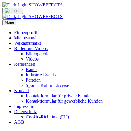
Skip
to
content
Menu
Firmenprofil
Mietbestand
Verkaufsmarkt
Bilder und Videos
Bildergalerie
Videos
Referenzen
Bands
Industrie Events
Parteien
Sport _ Kultur_ diverse
Kontakt
Kontaktformular für private Kunden
Kontaktformular für gewerbliche Kunden
Impressum
Datenschutz
Cookie-Richtlinie (EU)
AGB