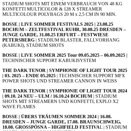
STADIUM SHOTS MIT EINEM VERBRAUCH VON 48 KG
KONFETTI MULTICOLOR & 128 X STREAMER
MULTICOLOUR POLYBAGS 20 M x 2,5 CM IN 90 MIN.
BOSSE | LIVE SOMMER FESTIVALS 2025 | 23.08.25
BOCHUM – ZELTFESTIVAL RUHR, 30.08.25 DRESDEN –
JUNGE GARDE, 31.08.25 ERFURT – FESTWIESE
PETERSBERG
| STADIUM BLASTER, FALLVORHANG
(KABUKI), STADIUM SHOTS
BOSSE | LIVE SOMMER 2025 Tour 09.05.2025 – 06.09.2025 |
TECHNISCHER SUPPORT KABUKISYSTEM
THE DARK TENOR |
SYMPHONIE OF LIGHT TOUR 2025
| 03. 2025 – ENDE 05.2025
| TECHNISCHER SUPPORT MFX
POWER SHOTS UND STREAMER CANNON IN WEISS
THE DARK TENOR |
SYMPHONIE OF LIGHT TOUR 2024
| 09.10. 24 NEU – ULM / 16.10.24 BOCHUM
| STADIUM
SHOTS MIT STREAMERN UND KONFETTI, EXPLO X2
WAVE FLAMES
BOSSE | ÜBERS TRÄUMEN SOMMER 2024 | 16.08.
DRESDEN – JUNGE GARDE, 17.08. BRAUNSCHWEIG,
18.08. GROSSPÖSNA – HIGHFIELD FESTIVA
L | STADIUM