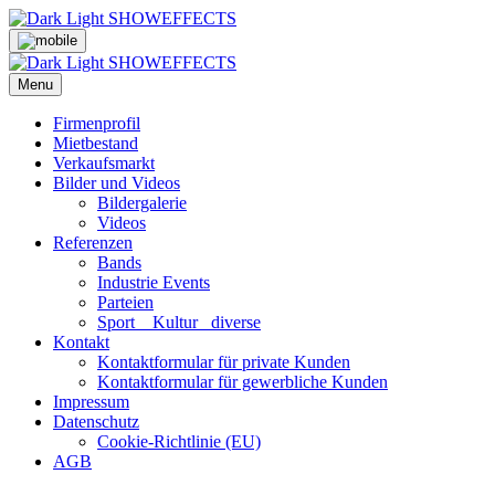
Skip
to
content
Menu
Firmenprofil
Mietbestand
Verkaufsmarkt
Bilder und Videos
Bildergalerie
Videos
Referenzen
Bands
Industrie Events
Parteien
Sport _ Kultur_ diverse
Kontakt
Kontaktformular für private Kunden
Kontaktformular für gewerbliche Kunden
Impressum
Datenschutz
Cookie-Richtlinie (EU)
AGB