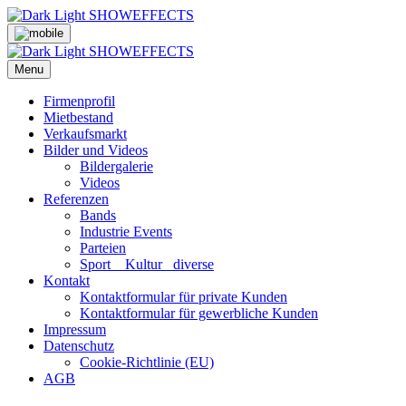
Skip
to
content
Menu
Firmenprofil
Mietbestand
Verkaufsmarkt
Bilder und Videos
Bildergalerie
Videos
Referenzen
Bands
Industrie Events
Parteien
Sport _ Kultur_ diverse
Kontakt
Kontaktformular für private Kunden
Kontaktformular für gewerbliche Kunden
Impressum
Datenschutz
Cookie-Richtlinie (EU)
AGB