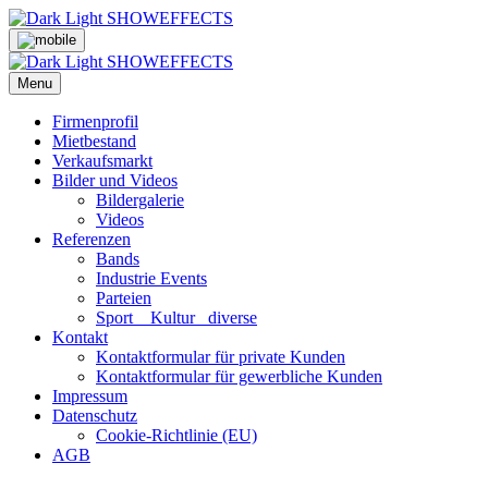
Skip
to
content
Menu
Firmenprofil
Mietbestand
Verkaufsmarkt
Bilder und Videos
Bildergalerie
Videos
Referenzen
Bands
Industrie Events
Parteien
Sport _ Kultur_ diverse
Kontakt
Kontaktformular für private Kunden
Kontaktformular für gewerbliche Kunden
Impressum
Datenschutz
Cookie-Richtlinie (EU)
AGB