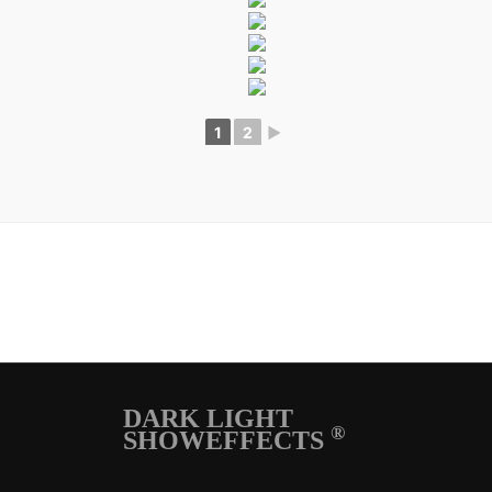
1
2
►
DARK LIGHT
®
SHOWEFFECTS