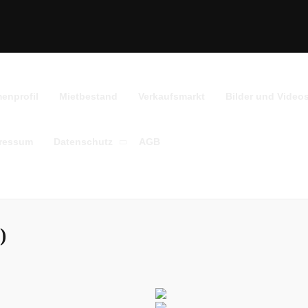
menprofil
Mietbestand
Verkaufsmarkt
Bilder und Video
ressum
Datenschutz
AGB
)